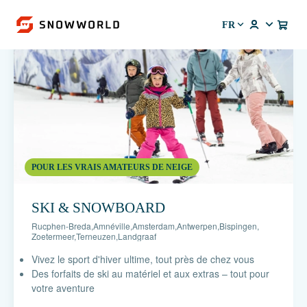
FR
POUR LES VRAIS AMATEURS DE NEIGE
SKI & SNOWBOARD
Rucphen-Breda
,
Amnéville
,
Amsterdam
,
Antwerpen
,
Bispingen
,
Zoetermeer
,
Terneuzen
,
Landgraaf
Vivez le sport d'hiver ultime, tout près de chez vous
Des forfaits de ski au matériel et aux extras – tout pour
votre aventure