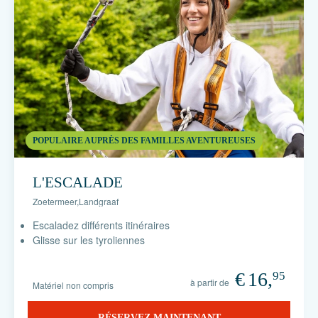
POPULAIRE AUPRÈS DES FAMILLES AVENTUREUSES
L'ESCALADE
Zoetermeer
,
Landgraaf
Escaladez différents itinéraires
Glisse sur les tyroliennes
€
16,
95
à partir de
Matériel non compris
RÉSERVEZ MAINTENANT