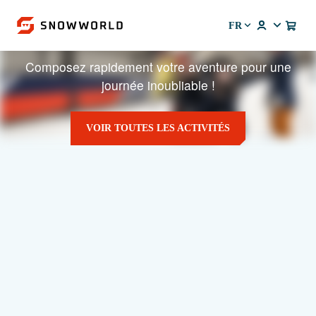
FR
VOTRE PANIER EST VIDE
Composez rapidement votre aventure pour une
journée inoubliable !
VOIR TOUTES LES ACTIVITÉS