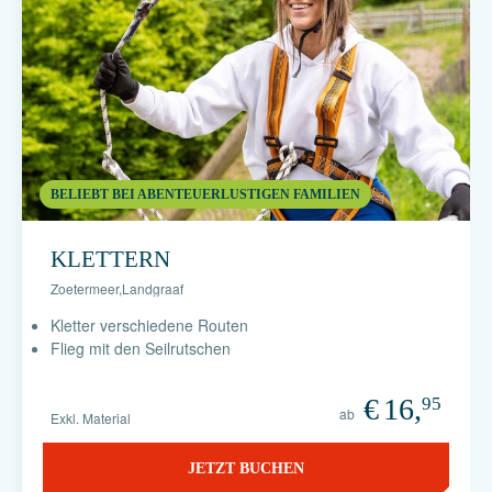
BELIEBT BEI ABENTEUERLUSTIGEN FAMILIEN
KLETTERN
Zoetermeer
,
Landgraaf
Kletter verschiedene Routen
Flieg mit den Seilrutschen
€
16,
95
ab
Exkl. Material
JETZT BUCHEN