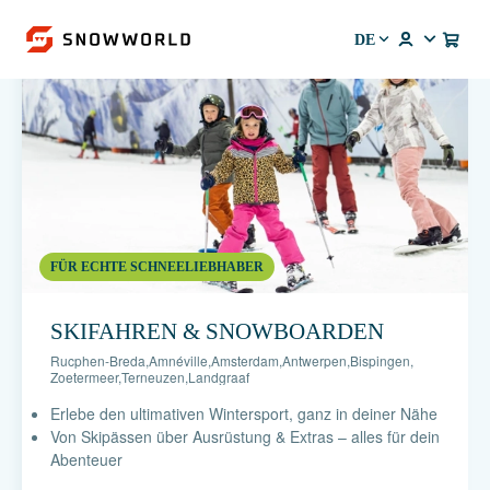
DE
FÜR ECHTE SCHNEELIEBHABER
SKIFAHREN & SNOWBOARDEN
Rucphen-Breda
,
Amnéville
,
Amsterdam
,
Antwerpen
,
Bispingen
,
Zoetermeer
,
Terneuzen
,
Landgraaf
Erlebe den ultimativen Wintersport, ganz in deiner Nähe
Von Skipässen über Ausrüstung & Extras – alles für dein
Abenteuer