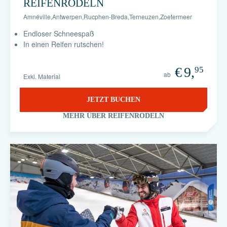
REIFENRODELN
Amnéville
,
Antwerpen
,
Rucphen-Breda
,
Terneuzen
,
Zoetermeer
Endloser Schneespaß
In einen Reifen rutschen!
€
9,
95
ab
Exkl. Material
JETZT BUCHEN
MEHR ÜBER REIFENRODELN