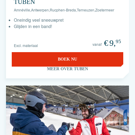
TUBEN
Amnéville
,
Antwerpen
,
Rucphen-Breda
,
Terneuzen
,
Zoetermeer
Oneindig veel sneeuwpret
Glijden in een band!
€
9,
95
vanaf
Excl. materiaal
BOEK NU
MEER OVER TUBEN