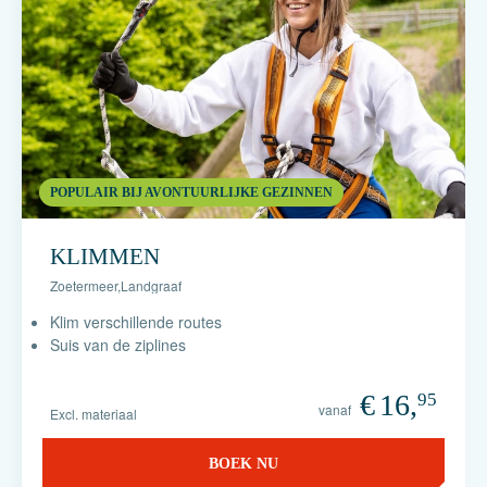
POPULAIR BIJ AVONTUURLIJKE GEZINNEN
KLIMMEN
Zoetermeer
,
Landgraaf
Klim verschillende routes
Suis van de ziplines
€
16,
95
vanaf
Excl. materiaal
BOEK NU