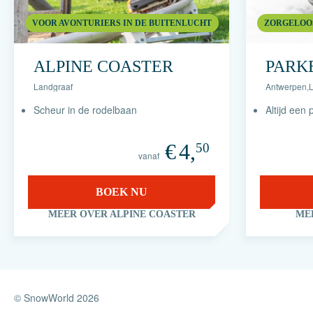
VOOR AVONTURIERS IN DE BUITENLUCHT
ZORGELOO
ALPINE COASTER
PARK
Landgraaf
Antwerpen
,
Scheur in de rodelbaan
Altijd een
€
4,
50
vanaf
BOEK NU
MEER OVER ALPINE COASTER
ME
© SnowWorld 2026