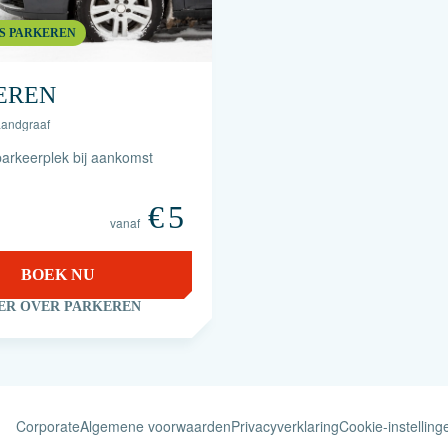
S PARKEREN
EREN
Landgraaf
 parkeerplek bij aankomst
€
5
vanaf
BOEK NU
ER OVER PARKEREN
Corporate
Algemene voorwaarden
Privacyverklaring
Cookie-instelling