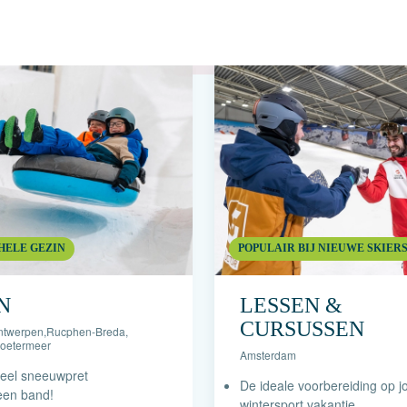
HELE GEZIN
POPULAIR BIJ NIEUWE SKIER
N
LESSEN &
CURSUSSEN
ntwerpen
,
Rucphen-Breda
,
oetermeer
Amsterdam
veel sneeuwpret
De ideale voorbereiding op 
 een band!
wintersport vakantie