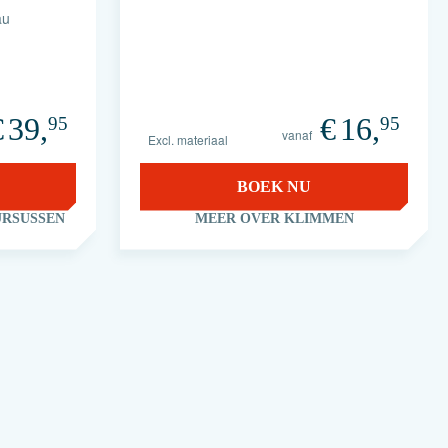
au
€
39,
€
16,
95
95
vanaf
Excl. materiaal
BOEK NU
URSUSSEN
MEER OVER KLIMMEN