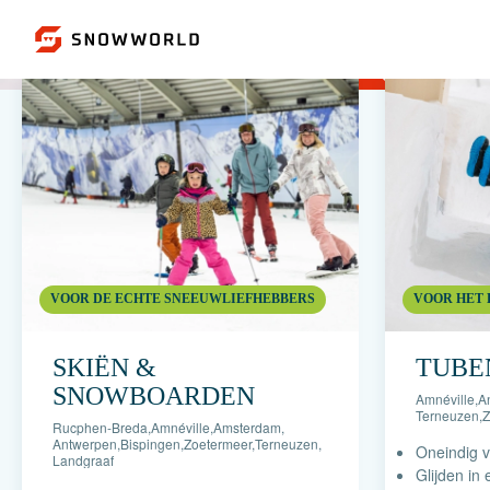
VOOR DE ECHTE SNEEUWLIEFHEBBERS
VOOR HET 
SKIËN &
TUBE
SNOWBOARDEN
Amnéville
,
A
Terneuzen
,
Z
Rucphen-Breda
,
Amnéville
,
Amsterdam
,
Antwerpen
,
Bispingen
,
Zoetermeer
,
Terneuzen
,
Oneindig 
Landgraaf
Glijden in