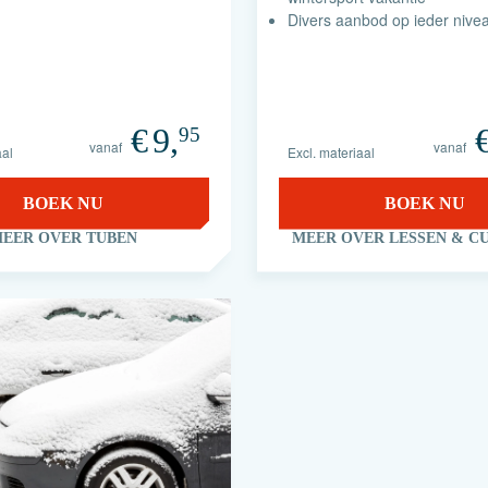
Divers aanbod op ieder nive
€
9,
95
vanaf
vanaf
aal
Excl. materiaal
BOEK NU
BOEK NU
EER OVER TUBEN
MEER OVER LESSEN & C