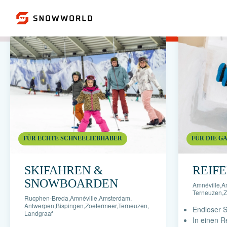
FÜR ECHTE SCHNEELIEBHABER
FÜR DIE G
SKIFAHREN &
REIF
SNOWBOARDEN
Amnéville
,
A
Terneuzen
,
Z
Rucphen-Breda
,
Amnéville
,
Amsterdam
,
Antwerpen
,
Bispingen
,
Zoetermeer
,
Terneuzen
,
Endloser 
Landgraaf
In einen R