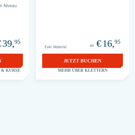
em Niveau
€
39,
€
16,
95
95
ab
Exkl. Material
N
JETZT BUCHEN
 & KURSE
MEHR ÜBER KLETTERN