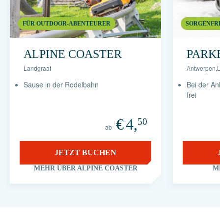
FÜR OUTDOOR-ABENTEURER
SORGENFR
ALPINE COASTER
PARK
Landgraaf
Antwerpen
,
Sause in der Rodelbahn
Bei der An
frei
€
4,
50
ab
JETZT BUCHEN
MEHR ÜBER ALPINE COASTER
M