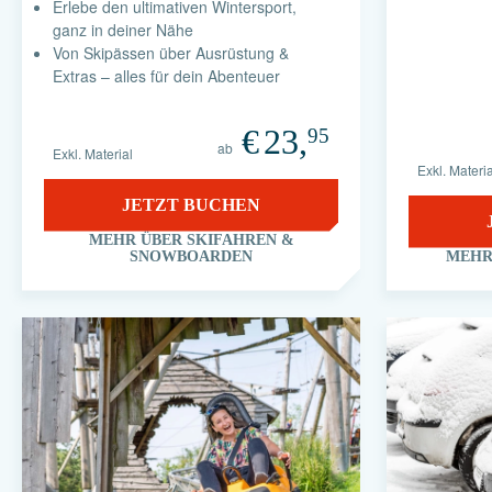
Erlebe den ultimativen Wintersport,
ganz in deiner Nähe
Von Skipässen über Ausrüstung &
Extras – alles für dein Abenteuer
€
23,
95
ab
Exkl. Material
Exkl. Materia
JETZT BUCHEN
MEHR ÜBER SKIFAHREN &
SNOWBOARDEN
MEHR