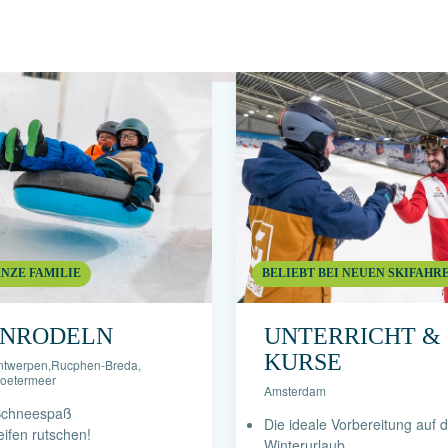
ANZE FAMILIE
BELIEBT BEI NEUEN SKIFAHR
ENRODELN
UNTERRICHT &
KURSE
ntwerpen
,
Rucphen-Breda
,
oetermeer
Amsterdam
Schneespaß
Die ideale Vorbereitung auf 
eifen rutschen!
Winterurlaub